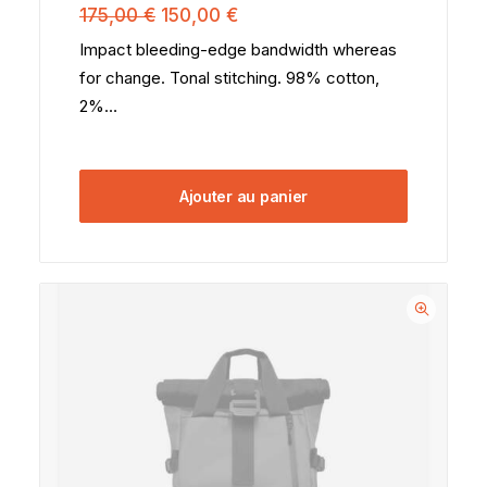
sur 5
Le
Le
175,00
€
150,00
€
basé
prix
prix
sur
Impact bleeding-edge bandwidth whereas
initial
actuel
notations
for change. Tonal stitching. 98% cotton,
client
était :
est :
175,00 €.
150,00 €.
2%…
Ajouter au panier