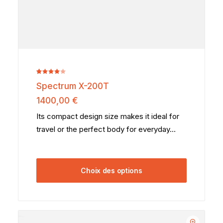
Noté
2
Spectrum X-200T
4.00
sur 5
1400,00
€
basé
sur
Its compact design size makes it ideal for
notations
travel or the perfect body for everyday…
client
Choix des options
Ce
produit
a
plusieurs