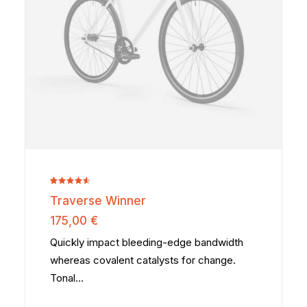
la
page
du
produit
Noté
2
Traverse Winner
4.50
sur
5 basé
175,00
€
sur
notations
Quickly impact bleeding-edge bandwidth
client
whereas covalent catalysts for change.
Tonal…