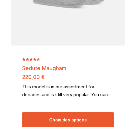
Noté
2
Sedute Maugham
4.50
sur
5 basé
220,00
€
sur
notations
This model is in our assortment for
client
decades and is still very popular. You can…
Choix des options
Ce
produit