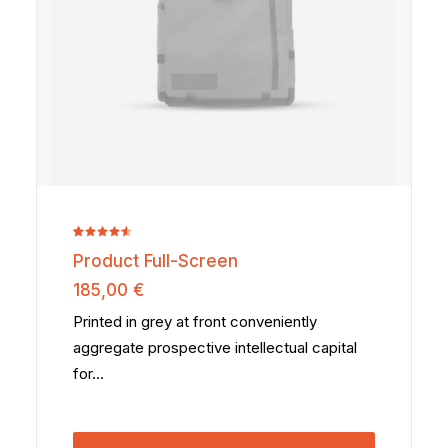
Noté
2
Product Full-Screen
4.50
sur
5 basé
185,00
€
sur
notations
Printed in grey at front conveniently
client
aggregate prospective intellectual capital
for…