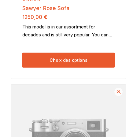
Noté
2
5.00
Sawyer Rose Sofa
sur 5
basé sur
1250,00
€
notations
client
This model is in our assortment for
decades and is still very popular. You can…
Choix des options
Ce
produit
a
plusieurs
variations.
Les
options
peuvent
être
choisies
sur
la