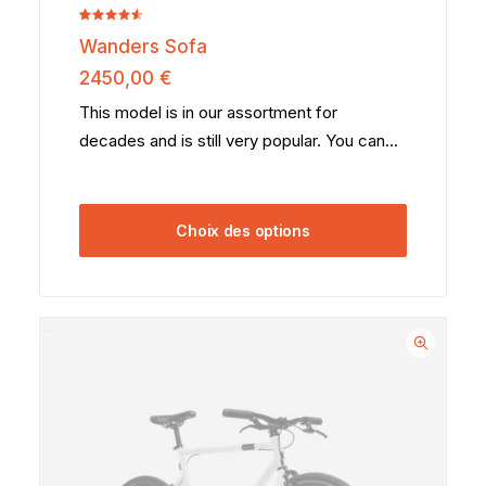
Noté
2
Wanders Sofa
4.50
sur
5 basé
2450,00
€
sur
notations
This model is in our assortment for
client
decades and is still very popular. You can…
Choix des options
Ce
produit
a
plusieurs
variations.
Les
options
peuvent
être
choisies
sur