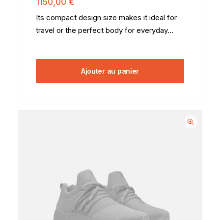
1150,00
€
basé
sur
Its compact design size makes it ideal for
notations
travel or the perfect body for everyday…
client
Ajouter au panier