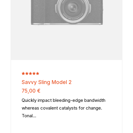
page
du
produit
Noté
2
5.00
Savvy Sling Model 2
sur 5
basé sur
75,00
€
notations
client
Quickly impact bleeding-edge bandwidth
whereas covalent catalysts for change.
Tonal…