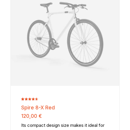
peuvent
être
choisies
sur
la
page
du
produit
Noté
2
Spire 8-X Red
4.50
sur
5 basé
120,00
€
sur
notations
Its compact design size makes it ideal for
client