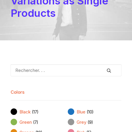
Variations as Single
Let's talk
Products
contact@sandro.tv
+33(0)673033818
Colors
Black
Blue
(17)
(10)
Green
Grey
(7)
(9)