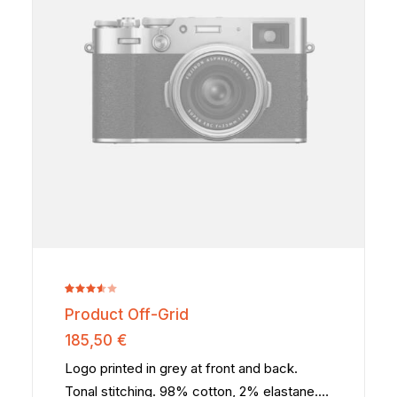
Noté
2
Product Off-Grid
3.50
sur 5
185,50
€
basé
sur
Logo printed in grey at front and back.
notations
Tonal stitching. 98% cotton, 2% elastane.…
client