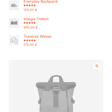
Everyday Backpack
125,00
€
Note
5.00
sur 5
Integra Trident
950,00
€
Note
4.50
sur
5
Traverse Winner
175,00
€
Note
4.50
sur
5