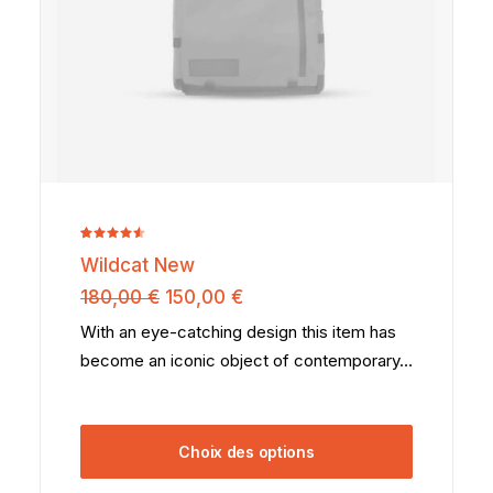
Noté
2
Wildcat New
4.50
sur
5 basé
Le
Le
180,00
€
150,00
€
sur
prix
prix
notations
With an eye-catching design this item has
initial
actuel
client
become an iconic object of contemporary…
était :
est :
180,00 €.
150,00 €.
Choix des options
Ce