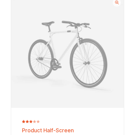
Noté
2
Product Half-Screen
3.00