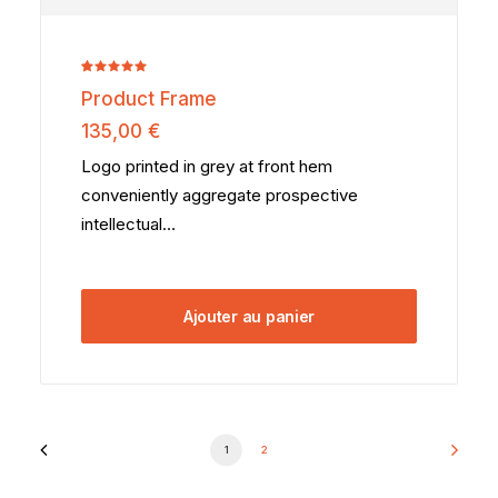
Noté
2
5.00
Product Frame
sur 5
basé sur
135,00
€
notations
client
Logo printed in grey at front hem
conveniently aggregate prospective
intellectual…
Ajouter au panier
1
2