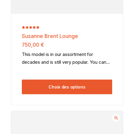
Noté
2
5.00
Susanne Brent Lounge
sur 5
basé sur
750,00
€
notations
client
This model is in our assortment for
decades and is still very popular. You can…
Choix des options
Ce
produit
a
plusieurs
variations.
Les
options