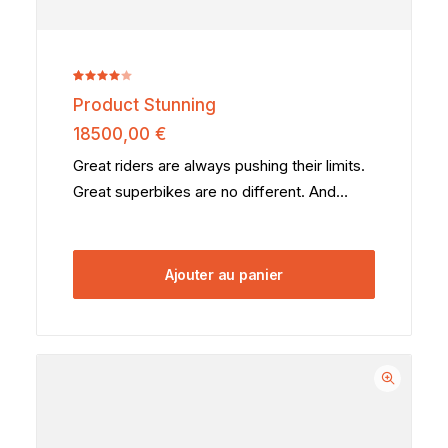
Noté
2
Product Stunning
4.00
sur 5
18500,00
€
basé
sur
Great riders are always pushing their limits.
notations
Great superbikes are no different. And…
client
Ajouter au panier