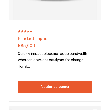
Noté
2
5.00
Product Impact
sur 5
basé sur
985,00
€
notations
client
Quickly impact bleeding-edge bandwidth
whereas covalent catalysts for change.
Tonal…
Ajouter au panier